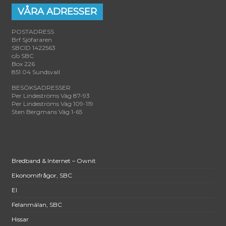
VÅRA ADRESSER
POSTADRESS
Brf Sjöfararen
SBCID 1422563
c/o SBC
Box 226
851 04 Sundsvall
BESÖKSADRESSER
Per Lindeströms Väg 87-93
Per Lindeströms Väg 109-119
Sten Bergmans Väg 1-65
Bredband & Internet – Ownit
Ekonomifrågor, SBC
El
Felanmälan, SBC
Hissar