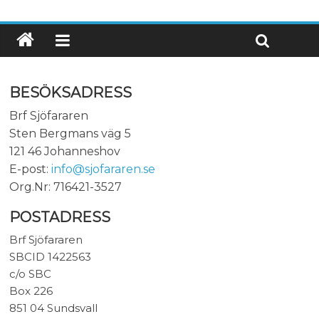
BESÖKSADRESS
Brf Sjöfararen
Sten Bergmans väg 5
121 46 Johanneshov
E-post:
info@sjofararen.se
Org.Nr: 716421-3527
POSTADRESS
Brf Sjöfararen
SBCID 1422563
c/o SBC
Box 226
851 04 Sundsvall