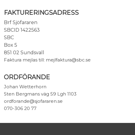
FAKTURERINGSADRESS
Brf Sjöfararen
SBCID 1422563
SBC
Box 5
851 02 Sundsvall
Faktura mejlas till: mejlfaktura@sbc.se
ORDFÖRANDE
Johan Wetterhorn
Sten Bergmans väg 59 Lgh 1103
ordforande@sjofararen.se
070-306 20 77