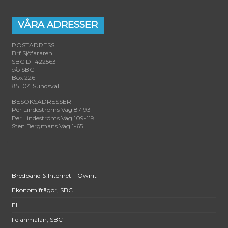
VÅRA ADRESSER
POSTADRESS
Brf Sjöfararen
SBCID 1422563
c/o SBC
Box 226
851 04 Sundsvall
BESÖKSADRESSER
Per Lindeströms Väg 87-93
Per Lindeströms Väg 109-119
Sten Bergmans Väg 1-65
Bredband & Internet – Ownit
Ekonomifrågor, SBC
El
Felanmälan, SBC