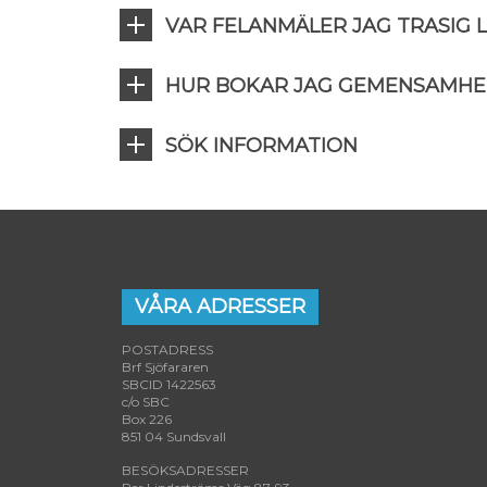
VAR FELANMÄLER JAG TRASIG
HUR BOKAR JAG GEMENSAMHE
SÖK INFORMATION
VÅRA ADRESSER
POSTADRESS
Brf Sjöfararen
SBCID 1422563
c/o SBC
Box 226
851 04 Sundsvall
BESÖKSADRESSER