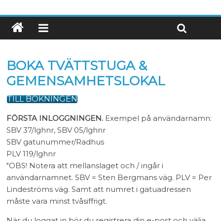
BOKA TVÄTTSTUGA &
GEMENSAMHETSLOKAL
TILL BOKNINGEN
FÖRSTA INLOGGNINGEN.
Exempel på användarnamn:
SBV 37/lghnr, SBV 05/lghnr
SBV gatunummer/Radhus
PLV 119/lghnr
"OBS! Notera att mellanslaget och / ingår i
användarnamnet. SBV = Sten Bergmans väg. PLV = Per
Lindeströms väg. Samt att numret i gatuadressen
måste vara minst tvåsiffrigt.
När du loggat in bör du registrera din e-post och välja