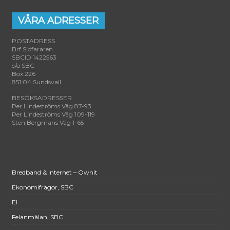
VÅRA ADRESSER
POSTADRESS
Brf Sjöfararen
SBCID 1422563
c/o SBC
Box 226
851 04 Sundsvall
BESÖKSADRESSER
Per Lindeströms Väg 87-93
Per Lindeströms Väg 109-119
Sten Bergmans Väg 1-65
Bredband & Internet – Ownit
Ekonomifrågor, SBC
El
Felanmälan, SBC