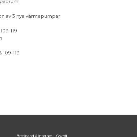
h badrum
ation av 3 nya värmepumpar
 109-119
n
& 109-119
Bredband & Internet – Ownit