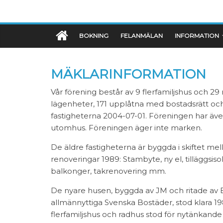
BOKNING
FELANMÄLAN
INFORMATION
MÄKLARINFORMATION
Vår förening består av 9 flerfamiljshus och 2
lägenheter, 171 upplåtna med bostadsrätt oc
fastigheterna 2004-07-01. Föreningen har även
utomhus. Föreningen äger inte marken.
De äldre fastigheterna är byggda i skiftet me
renoveringar 1989: Stambyte, ny el, tilläggsiso
balkonger, takrenovering mm.
De nyare husen, byggda av JM och ritade av B
allmännyttiga Svenska Bostäder, stod klara 
flerfamiljshus och radhus stod för nytänkande f