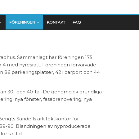
FÖRENINGEN
KONTAKT
FAQ
9 radhus. Sammanlagt har föreningen 175
h 4 med hyresrätt. Föreningen förvärvade
 86 parkeringsplatser, 42 i carport och 44
llan 30 -och 40-tal. De genomgick grundliga
lering, nya fönster, fasadrenovering, nya
engts Sandells arkitektkontor för
1989-90. Blandningen av nyproducerade
ör sin tid.