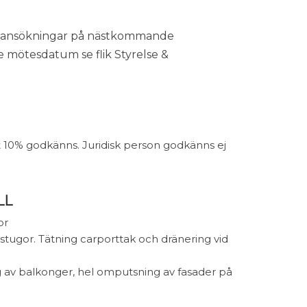
sansökningar på nästkommande
 mötesdatum se flik Styrelse &
 10% godkänns. Juridisk person godkänns ej
LL
gor
tstugor. Tätning carporttak och dränering vid
g av balkonger, hel omputsning av fasader på