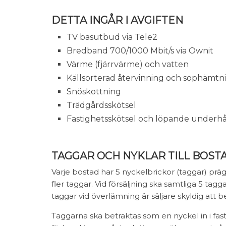
DETTA INGÅR I AVGIFTEN
TV basutbud via Tele2
Bredband 700/1000 Mbit/s via Ownit
Värme (fjärrvärme) och vatten
Källsorterad återvinning och sophämtni
Snöskottning
Trädgårdsskötsel
Fastighetsskötsel och löpande underhå
TAGGAR OCH NYKLAR TILL BOST
Varje bostad har 5 nyckelbrickor (taggar) prägl
fler taggar. Vid försäljning ska samtliga 5 tagg
taggar vid överlämning är säljare skyldig att 
Taggarna ska betraktas som en nyckel in i fa