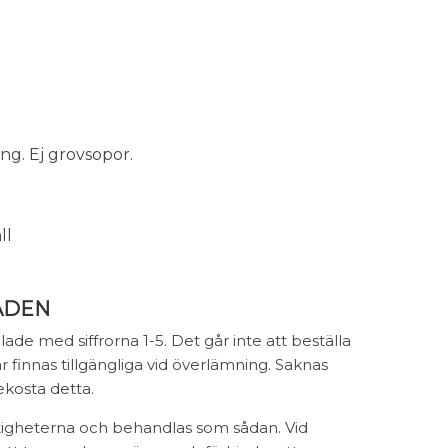
ng. Ej grovsopor.
ll
ADEN
ade med siffrorna 1-5. Det går inte att beställa
ar finnas tillgängliga vid överlämning. Saknas
bekosta detta.
stigheterna och behandlas som sådan. Vid