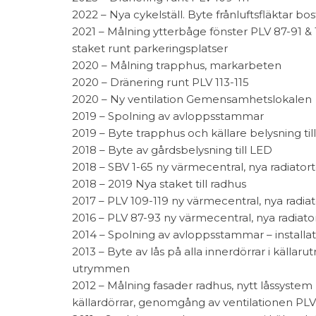
2022 – Nya cykelställ. Byte frånluftsfläktar bo
2021 – Målning ytterbåge fönster PLV 87-91 &
staket runt parkeringsplatser
2020 – Målning trapphus, markarbeten
2020 – Dränering runt PLV 113-115
2020 – Ny ventilation Gemensamhetslokalen
2019 – Spolning av avloppsstammar
2019 – Byte trapphus och källare belysning til
2018 – Byte av gårdsbelysning till LED
2018 – SBV 1-65 ny värmecentral, nya radiat
2018 – 2019 Nya staket till radhus
2017 – PLV 109-119 ny värmecentral, nya radi
2016 – PLV 87-93 ny värmecentral, nya radia
2014 – Spolning av avloppsstammar – installat
2013 – Byte av lås på alla innerdörrar i kä
utrymmen
2012 – Målning fasader radhus, nytt låssystem 
källardörrar, genomgång av ventilationen PLV