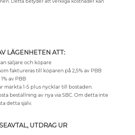
nen. Detta betyder att verkliga kostnader kan
V LÄGENHETEN ATT:
lan säljare och köpare
som faktureras till köparen på 2,5% av PBB
å 1% av PBB
r märkta 1-5 plus nycklar till bostaden.
osta beställning av nya via SBC. Om detta inte
 detta själv.
EAVTAL, UTDRAG UR