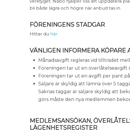
verktyget. Nabo hjälper oss att uppdatera pla
bli både lägra och högre när anbud tas in.
FÖRENINGENS STADGAR
Hittar du
här
VÄNLIGEN INFORMERA KÖPARE A
Månadsavgift regleras vid tillträdet mel
Föreningen tar ut en överlåtelseavgift 
Föreningen tar ut en avgift per pant p
Säljare är skyldig att lämna över 5 tagga
Saknas taggar är säljare skyldig att bek
görs måste den nya medlemmen bekosta
MEDLEMSANSÖKAN, ÖVERLÅTELS
LÄGENHETSREGISTER