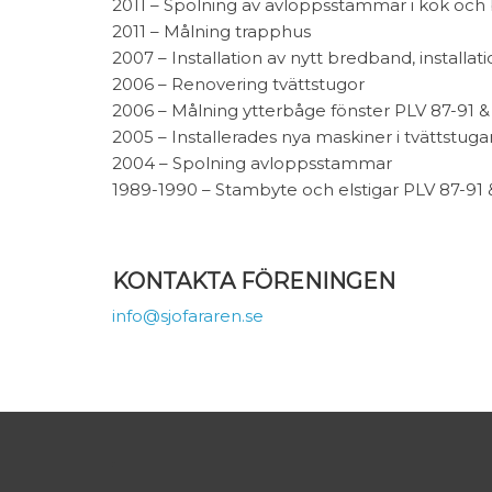
2011 – Spolning av avloppsstammar i kök oc
2011 – Målning trapphus
2007 – Installation av nytt bredband, install
2006 – Renovering tvättstugor
2006 – Målning ytterbåge fönster PLV 87-91 &
2005 – Installerades nya maskiner i tvättstuga
2004 – Spolning avloppsstammar
1989-1990 – Stambyte och elstigar PLV 87-91 
KONTAKTA FÖRENINGEN
info@sjofararen.se