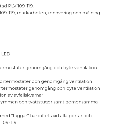
stad PLV 109-119.
 109-119, markarbeten, renovering och målning
l LED
ortermostater genomgång och byte ventilation
atortermostater och genomgång ventilation
tortermostater genomgång och byte ventilation
ion av avfallskvarnar
llarutrymmen och tvättstugor samt gemensamma
med ”taggar” har införts vid alla portar och
 109-119