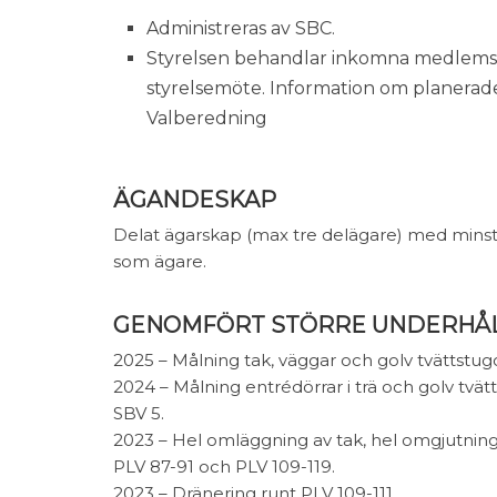
Administreras av SBC.
Styrelsen behandlar inkomna medlem
styrelsemöte. Information om planerade
Valberedning
ÄGANDESKAP
Delat ägarskap (max tre delägare) med minst
som ägare.
GENOMFÖRT STÖRRE UNDERHÅ
2025 – Målning tak, väggar och golv tvättstu
2024 – Målning entrédörrar i trä och golv tvät
SBV 5.
2023 – Hel omläggning av tak, hel omgjutnin
PLV 87-91 och PLV 109-119.
2023 – Dränering runt PLV 109-111