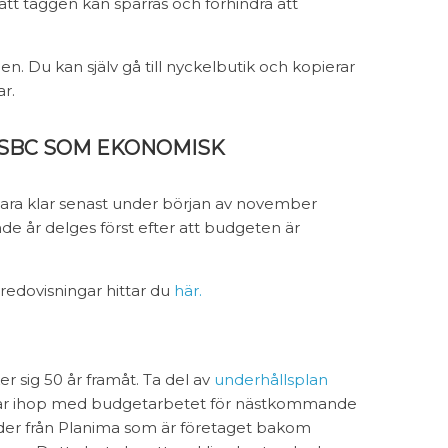
att taggen kan spärras och förhindra att
den. Du kan själv gå till nyckelbutik och kopierar
r.
 SBC SOM EKONOMISK
vara klar senast under början av november
e år delges först efter att budgeten är
sredovisningar hittar du
här.
 sig 50 år framåt. Ta del av
underhållsplan
e år ihop med budgetarbetet för nästkommande
ader från Planima som är företaget bakom