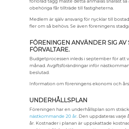
förlorad tagg måste detta anmälas snarast så 
obehöriga får tillträde till fastigheterna.
Medlem är själv ansvarig för nycklar till bosta
fler om så behövs. Se även föreningens stadga
FÖRENINGEN ANVÄNDER SIG AV
FÖRVALTARE.
Budgetprocessen inleds i september för att 
månad. Avgiftsförändringar inför nästkommand
beslutad.
Information om föreningens ekonomi och å
r
UNDERHÅLLSPLAN
Föreningen har en underhållsplan som sträcker
nästkommande 20 år
. Den uppdateras varj
år. Kostnader i planan är uppskattade kostn